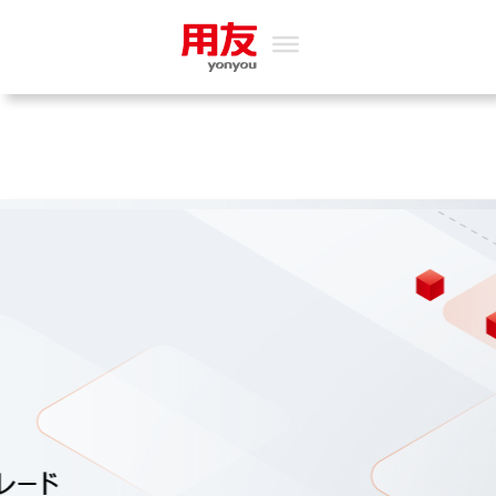
内
容
を
ス
キ
ッ
プ