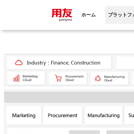
内
容
ホーム
プラットフ
を
ス
キ
ッ
プ