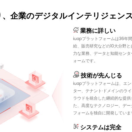
より、企業のデジタルインテリジェン
業務に詳しい
iuapプラットフォームは36
給、販売研究などの10大分野
力な業務、データと知能センタ
ォームです。
技術が先んじる
iuapプラットフォームは、エン
ター、テナント·ドメインのライ
ラウドを統合した継続的な提供
た、高度なテクノロジー、デー
フォームを独自に開発していま
システムは完全