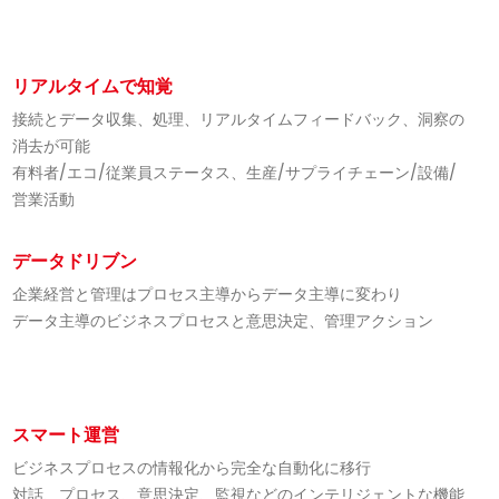
リアルタイムで知覚
接続とデータ収集、処理、リアルタイムフィードバック、洞察の
消去が可能
有料者/エコ/従業員ステータス、生産/サプライチェーン/設備/
営業活動
データドリブン
企業経営と管理はプロセス主導からデータ主導に変わり
データ主導のビジネスプロセスと意思決定、管理アクション
スマート運営
ビジネスプロセスの情報化から完全な自動化に移行
対話、プロセス、意思決定、監視などのインテリジェントな機能