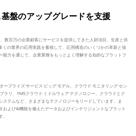
ス基盤のアップグレードを支援
年間、数百万の企業顧客にサービスを提供してきた人財項目、生産と供
と多くの業界の応用実践を蓄積して、応用構造のいくつかの革新と強
ー能力を通じて、企業業務をもっとよく理解する知的なプラットフ
タープライズ·サービス·ビッグ·モデル、クラウド·モニタリング·セン
ブラリ、YMSクラウド·ミドルウェア·テクノロジー、クラウドとク
システムなど、さまざまなテクノロジーをリードしています。ま
タおよびAI機能を備えたデータおよびインテリジェントなプラット
す。