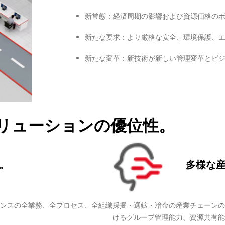
新常態：経済周期の影響および資源価格の
新たな要求：より厳格な安全、環境保護、
新たな変革：新技術が新しい管理変革とビ
ソリューションの優位性。
。
多様な
ンスの全業務、全プロセス、全組織
採掘・選鉱・冶金の産業チェーンの
けるグループ管理能力、資源共有能